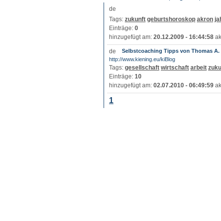
Tags:
zukunft
geburtshoroskop
akron
ja
Einträge:
0
hinzugefügt am:
20.12.2009 - 16:44:58
ak
Selbstcoaching Tipps von Thomas A. 
http://www.kiening.eu/kiBlog
Tags:
gesellschaft
wirtschaft
arbeit
zuku
Einträge:
10
hinzugefügt am:
02.07.2010 - 06:49:59
ak
1