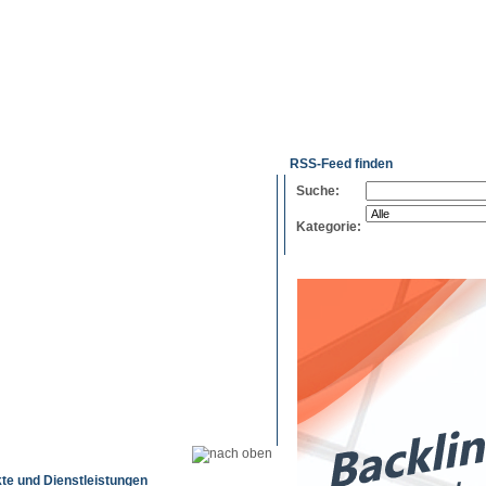
g
Neue
Webmaster
Feed-
Referenzen
RSS-
Einträge
Export
Verzeichnisse
RSS-Feed finden
Suche:
Kategorie:
te und Dienstleistungen