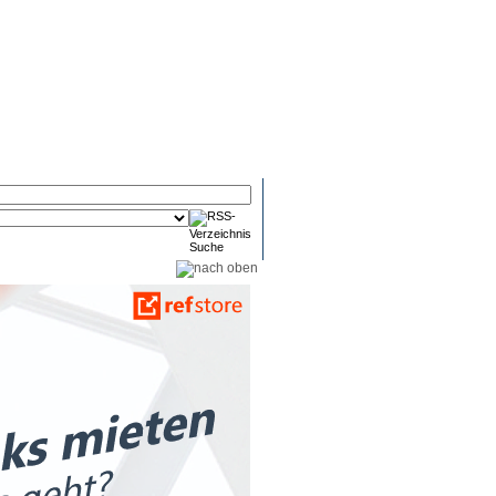
RSS-
RSS-
RSS-
Reader
Tools
Feed