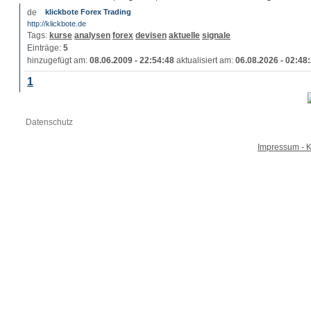
klickbote Forex Trading
http://klickbote.de
Tags:
kurse
analysen
forex
devisen
aktuelle
signale
Einträge:
5
hinzugefügt am:
08.06.2009 - 22:54:48
aktualisiert am:
06.08.2026 - 02:48
1
Datenschutz
Impressum - K