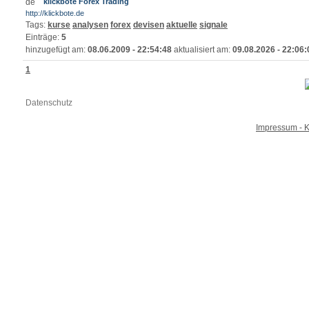
klickbote Forex Trading
http://klickbote.de
Tags:
kurse
analysen
forex
devisen
aktuelle
signale
Einträge:
5
hinzugefügt am:
08.06.2009 - 22:54:48
aktualisiert am:
09.08.2026 - 22:06:
1
Datenschutz
Impressum - K