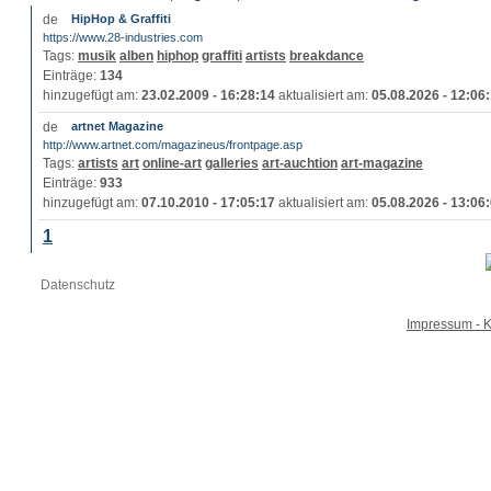
HipHop & Graffiti
https://www.28-industries.com
Tags:
musik
alben
hiphop
graffiti
artists
breakdance
Einträge:
134
hinzugefügt am:
23.02.2009 - 16:28:14
aktualisiert am:
05.08.2026 - 12:06
artnet Magazine
http://www.artnet.com/magazineus/frontpage.asp
Tags:
artists
art
online-art
galleries
art-auchtion
art-magazine
Einträge:
933
hinzugefügt am:
07.10.2010 - 17:05:17
aktualisiert am:
05.08.2026 - 13:06
1
Datenschutz
Impressum - K