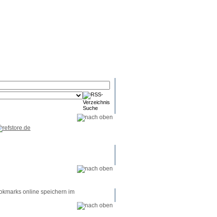
RSS-
RSS-
RSS-
Reader
Tools
Feed
okmarks online speichern im