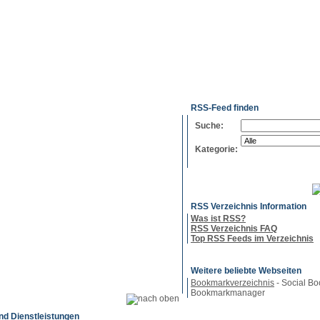
g
Neue
Webmaster
Feed-
Referenzen
RSS-
Einträge
Export
Verzeichnisse
RSS-Feed finden
Suche:
Kategorie:
RSS Verzeichnis Information
Was ist RSS?
RSS Verzeichnis FAQ
Top RSS Feeds im Verzeichnis
Weitere beliebte Webseiten
Bookmarkverzeichnis
- Social Bo
Bookmarkmanager
nd Dienstleistungen