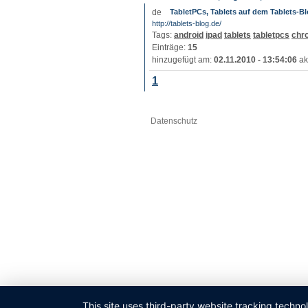
TabletPCs, Tablets auf dem Tablets-B
http://tablets-blog.de/
Tags:
android
ipad
tablets
tabletpcs
chr
Einträge:
15
hinzugefügt am:
02.11.2010 - 13:54:06
ak
1
Datenschutz
This site uses third-party website tracking techno