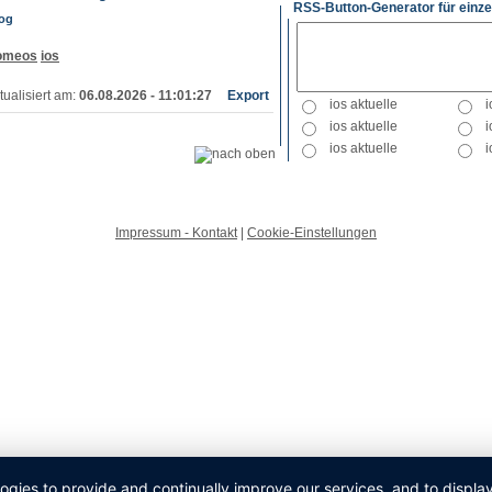
RSS-Button-Generator für einze
log
omeos
ios
tualisiert am:
06.08.2026 - 11:01:27
Export
Impressum - Kontakt
|
Cookie-Einstellungen
logies to provide and continually improve our services, and to displ