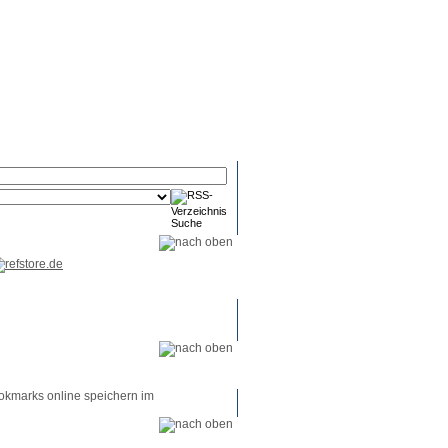
RSS-
RSS-
RSS-
Reader
Tools
Feed
okmarks online speichern im