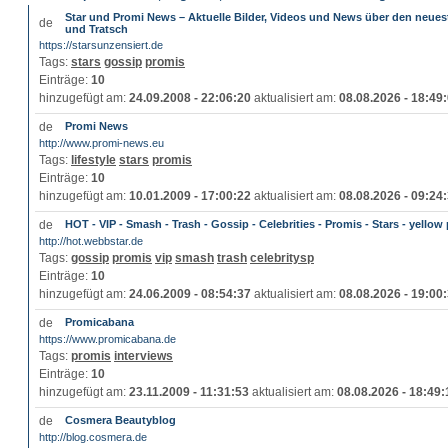
Star und Promi News – Aktuelle Bilder, Videos und News über den neues
und Tratsch
https://starsunzensiert.de
Tags:
stars
gossip
promis
Einträge:
10
hinzugefügt am:
24.09.2008 - 22:06:20
aktualisiert am:
08.08.2026 - 18:49
Promi News
http://www.promi-news.eu
Tags:
lifestyle
stars
promis
Einträge:
10
hinzugefügt am:
10.01.2009 - 17:00:22
aktualisiert am:
08.08.2026 - 09:24
HOT - VIP - Smash - Trash - Gossip - Celebrities - Promis - Stars - yellow
http://hot.webbstar.de
Tags:
gossip
promis
vip
smash
trash
celebritysp
Einträge:
10
hinzugefügt am:
24.06.2009 - 08:54:37
aktualisiert am:
08.08.2026 - 19:00
Promicabana
https://www.promicabana.de
Tags:
promis
interviews
Einträge:
10
hinzugefügt am:
23.11.2009 - 11:31:53
aktualisiert am:
08.08.2026 - 18:49:
Cosmera Beautyblog
http://blog.cosmera.de