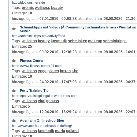
http://blog.cosmera.de
Tags:
promis
wellness
beauty
Einträge:
10
hinzugefügt am:
07.01.2010 - 00:08:28
aktualisiert am:
08.08.2026 - 21:30
Schminktipps mit Videos |Â Community | schminken lernen - Was tut sic
Seite?
http://schmink-tipps.net/activity/feed
Tags:
wellness
beauty
kosmetik
schminken
makeup
schminktipps
Einträge:
25
hinzugefügt am:
09.02.2010 - 12:36:28
aktualisiert am:
08.08.2026 - 14:01
Fitness Center
https://www.fitness-center24.com
Tags:
wellness
yoga
pilates
boxen
t-bo
Einträge:
10
hinzugefügt am:
24.02.2010 - 17:47:03
aktualisiert am:
09.08.2026 - 04:37
Potty Training Tip
https://pottytrainingtipsguide.wordpress.com
Tags:
wellness
vital
genuss
Einträge:
5
hinzugefügt am:
12.04.2010 - 16:29:24
aktualisiert am:
08.08.2026 - 22:07
Auerhahn Onlineshop Blog
http://www.auerhahn-onlineshop.de/blog/
Tags:
wellness
kosmetik
maria
galland
Einträge:
10