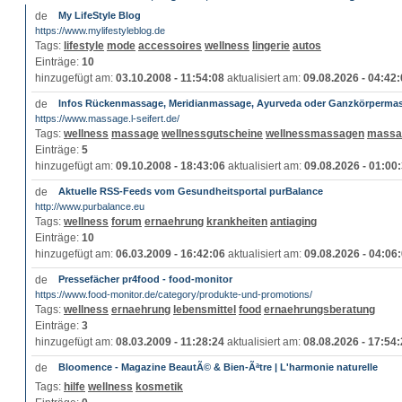
My LifeStyle Blog
https://www.mylifestyleblog.de
Tags:
lifestyle
mode
accessoires
wellness
lingerie
autos
Einträge:
10
hinzugefügt am:
03.10.2008 - 11:54:08
aktualisiert am:
09.08.2026 - 04:42
Infos Rückenmassage, Meridianmassage, Ayurveda oder Ganzkörperma
https://www.massage.l-seifert.de/
Tags:
wellness
massage
wellnessgutscheine
wellnessmassagen
massa
Einträge:
5
hinzugefügt am:
09.10.2008 - 18:43:06
aktualisiert am:
09.08.2026 - 01:00
Aktuelle RSS-Feeds vom Gesundheitsportal purBalance
http://www.purbalance.eu
Tags:
wellness
forum
ernaehrung
krankheiten
antiaging
Einträge:
10
hinzugefügt am:
06.03.2009 - 16:42:06
aktualisiert am:
09.08.2026 - 04:06
Pressefächer pr4food - food-monitor
https://www.food-monitor.de/category/produkte-und-promotions/
Tags:
wellness
ernaehrung
lebensmittel
food
ernaehrungsberatung
Einträge:
3
hinzugefügt am:
08.03.2009 - 11:28:24
aktualisiert am:
08.08.2026 - 17:54
Bloomence - Magazine BeautÃ© & Bien-Ãªtre | L'harmonie naturelle
Tags:
hilfe
wellness
kosmetik