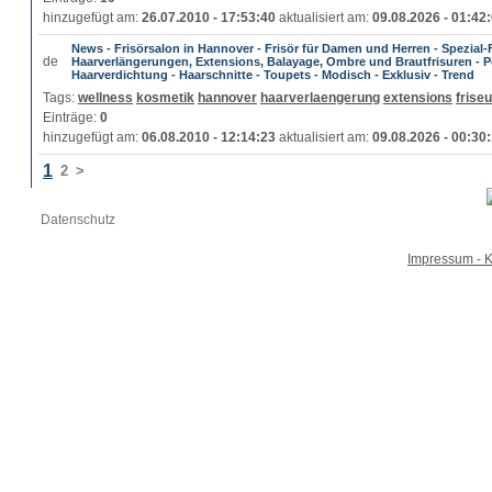
hinzugefügt am:
26.07.2010 - 17:53:40
aktualisiert am:
09.08.2026 - 01:42
News - Frisörsalon in Hannover - Frisör für Damen und Herren - Spezial-F
Haarverlängerungen, Extensions, Balayage, Ombre und Brautfrisuren - P
Haarverdichtung - Haarschnitte - Toupets - Modisch - Exklusiv - Trend
Tags:
wellness
kosmetik
hannover
haarverlaengerung
extensions
friseu
Einträge:
0
hinzugefügt am:
06.08.2010 - 12:14:23
aktualisiert am:
09.08.2026 - 00:30
1
2
>
Datenschutz
Impressum - K