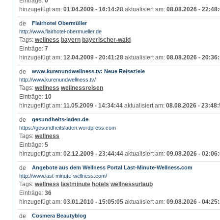
Einträge:
0
hinzugefügt am:
01.04.2009 - 16:14:28
aktualisiert am:
08.08.2026 - 22:48
Flairhotel Obermüller
http://www.flairhotel-obermueller.de
Tags:
wellness
bayern
bayerischer-wald
Einträge:
7
hinzugefügt am:
12.04.2009 - 20:41:28
aktualisiert am:
08.08.2026 - 20:36
www.kurenundwellness.tv: Neue Reiseziele
http://www.kurenundwellness.tv/
Tags:
wellness
wellnessreisen
Einträge:
10
hinzugefügt am:
11.05.2009 - 14:34:44
aktualisiert am:
08.08.2026 - 23:48
gesundheits-laden.de
https://gesundheitsladen.wordpress.com
Tags:
wellness
Einträge:
5
hinzugefügt am:
02.12.2009 - 23:44:44
aktualisiert am:
09.08.2026 - 02:06
Angebote aus dem Wellness Portal Last-Minute-Wellness.com
http://www.last-minute-wellness.com/
Tags:
wellness
lastminute
hotels
wellnessurlaub
Einträge:
36
hinzugefügt am:
03.01.2010 - 15:05:05
aktualisiert am:
09.08.2026 - 04:25
Cosmera Beautyblog