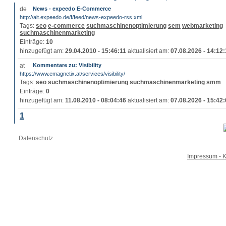
News - expeedo E-Commerce
http://alt.expeedo.de/f/feed/news-expeedo-rss.xml
Tags:
seo
e-commerce
suchmaschinenoptimierung
sem
webmarketing
suchmaschinenmarketing
Einträge:
10
hinzugefügt am:
29.04.2010 - 15:46:11
aktualisiert am:
07.08.2026 - 14:12
Kommentare zu: Visibility
https://www.emagnetix.at/services/visibility/
Tags:
seo
suchmaschinenoptimierung
suchmaschinenmarketing
smm
Einträge:
0
hinzugefügt am:
11.08.2010 - 08:04:46
aktualisiert am:
07.08.2026 - 15:42
1
Datenschutz
Impressum - K