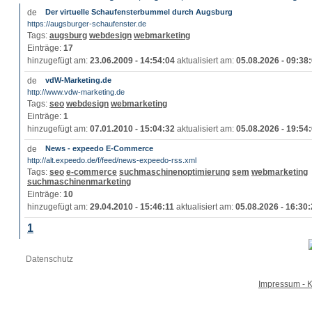
Der virtuelle Schaufensterbummel durch Augsburg
https://augsburger-schaufenster.de
Tags:
augsburg
webdesign
webmarketing
Einträge:
17
hinzugefügt am:
23.06.2009 - 14:54:04
aktualisiert am:
05.08.2026 - 09:38
vdW-Marketing.de
http://www.vdw-marketing.de
Tags:
seo
webdesign
webmarketing
Einträge:
1
hinzugefügt am:
07.01.2010 - 15:04:32
aktualisiert am:
05.08.2026 - 19:54
News - expeedo E-Commerce
http://alt.expeedo.de/f/feed/news-expeedo-rss.xml
Tags:
seo
e-commerce
suchmaschinenoptimierung
sem
webmarketing
suchmaschinenmarketing
Einträge:
10
hinzugefügt am:
29.04.2010 - 15:46:11
aktualisiert am:
05.08.2026 - 16:30
1
Datenschutz
Impressum - K