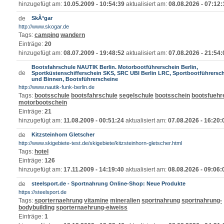
hinzugefügt am:
10.05.2009 - 10:54:39
aktualisiert am:
08.08.2026 - 07:12:
SkÃ³gar
http://www.skogar.de
Tags:
camping
wandern
Einträge:
20
hinzugefügt am:
08.07.2009 - 19:48:52
aktualisiert am:
07.08.2026 - 21:54:
Bootsfahrschule NAUTIK Berlin. Motorbootführerschein Berlin,
Sportküstenschifferschein SKS, SRC UBI Berlin LRC, Sportbootführersc
und Binnen, Bootsführerscheine
http://www.nautik-funk-berlin.de
Tags:
bootsschule
bootsfahrschule
segelschule
bootsschein
bootsfuehr
motorbootschein
Einträge:
21
hinzugefügt am:
11.08.2009 - 00:51:24
aktualisiert am:
07.08.2026 - 16:20:
Kitzsteinhorn Gletscher
http://www.skigebiete-test.de/skigebiete/kitzsteinhorn-gletscher.html
Tags:
hotel
Einträge:
126
hinzugefügt am:
17.11.2009 - 14:19:40
aktualisiert am:
08.08.2026 - 09:06:
steelsport.de - Sportnahrung Online-Shop: Neue Produkte
https://steelsport.de
Tags:
sporternaehrung
vitamine
mineralien
sportnahrung
sportnahrung-
bodybuilding
sporternaehrung-eiweiss
Einträge:
1