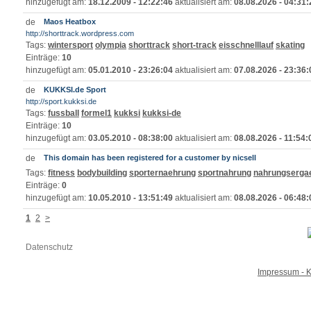
hinzugefügt am:
18.12.2009 - 12:22:46
aktualisiert am:
08.08.2026 - 04:31:
Maos Heatbox
http://shorttrack.wordpress.com
Tags:
wintersport
olympia
shorttrack
short-track
eisschnelllauf
skating
Einträge:
10
hinzugefügt am:
05.01.2010 - 23:26:04
aktualisiert am:
07.08.2026 - 23:36:
KUKKSI.de Sport
http://sport.kukksi.de
Tags:
fussball
formel1
kukksi
kukksi-de
Einträge:
10
hinzugefügt am:
03.05.2010 - 08:38:00
aktualisiert am:
08.08.2026 - 11:54:
This domain has been registered for a customer by nicsell
Tags:
fitness
bodybuilding
sporternaehrung
sportnahrung
nahrungserga
Einträge:
0
hinzugefügt am:
10.05.2010 - 13:51:49
aktualisiert am:
08.08.2026 - 06:48:
1
2
>
Datenschutz
Impressum - K