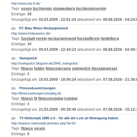
http://www.dsj-tt.de/
Tags:
essen
tischtennis
stoppenberg
tischtennisverein
Einträge:
28
hinzugefügt am:
02.03.2009 - 22:01:24
aktualisiert am:
08.08.2026 - 04:24:
FC Blau Weiss Neckargemünd
http://www.fcblauweiss.de/
Tags:
fussball
verein
neckargemuend
fussballkreis
heidelberg
Einträge:
10
hinzugefügt am:
09.03.2009 - 22:44:22
aktualisiert am:
08.08.2026 - 02:48:
Swingstick
http://swingstick.blogster.de/2840_swingstick
Tags:
fitness
hobby
fitnessgeraete
swingstick
therapiegeraet
Einträge:
3
hinzugefügt am:
15.03.2009 - 18:56:24
aktualisiert am:
07.08.2026 - 21:36:
Fitness&uuml;bungen
http://fitnessuebungen.beeplog.de
Tags:
fitness
fit
fitnesstraining
training
Einträge:
3
hinzugefügt am:
21.03.2009 - 00:39:49
aktualisiert am:
07.08.2026 - 15:12:
TV Helmstadt 1895 e.V. - für alle die Lust an Bewegung haben.
http://www.tv-helmstadt.de/index.php?id=50
Tags:
fitness
verein
Einträge:
0