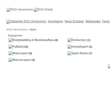
Anmeldung
Neue Einträge
Webmaster
Feed-
»
RSS-Verzeichnis
Sport
Kategorien
Bodybuilding & Muskelaufbau
Eishockey
(6)
(1)
Fußball
Kampfsport
(10)
(1)
Motorsport
Sport-News
(5)
(7)
Wassersport
(4)