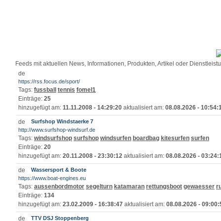
Feeds mit aktuellen News, Informationen, Produkten, Artikel oder Dienstleis
https://rss.focus.de/sport/
Tags:
fussball
tennis
fomel1
Einträge:
25
hinzugefügt am:
11.11.2008 - 14:29:20
aktualisiert am:
08.08.2026 - 10:54:
Surfshop Windstaerke 7
http://www.surfshop-windsurf.de
Tags:
windsurfshop
surfshop
windsurfen
boardbag
kitesurfen
surfen
Einträge:
20
hinzugefügt am:
20.11.2008 - 23:30:12
aktualisiert am:
08.08.2026 - 03:24:
Wassersport & Boote
https://www.boat-engines.eu
Tags:
aussenbordmotor
segelturn
katamaran
rettungsboot
gewaesser
r
Einträge:
134
hinzugefügt am:
23.02.2009 - 16:38:47
aktualisiert am:
08.08.2026 - 09:00:
TTV DSJ Stoppenberg